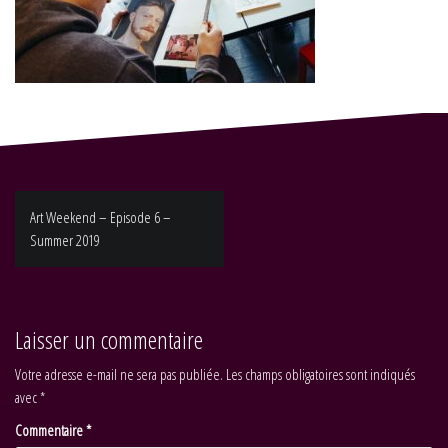
Navigation
Art Weekend – Episode 6 –
de
Summer 2019
l’article
Laisser un commentaire
Votre adresse e-mail ne sera pas publiée.
Les champs obligatoires sont indiqués
avec
*
Commentaire
*