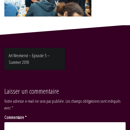
Navigation
Art Weekend – Episode 5 –
de
Summer 2018
l’article
Laisser un commentaire
Votre adresse e-mail ne sera pas publiée.
Les champs obligatoires sont indiqués
avec
*
Commentaire
*