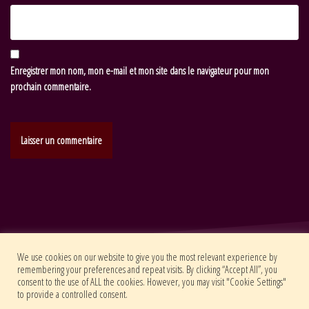
Enregistrer mon nom, mon e-mail et mon site dans le navigateur pour mon
prochain commentaire.
We use cookies on our website to give you the most relevant experience by
remembering your preferences and repeat visits. By clicking “Accept All”, you
Art Weekend Official Website - © Wardenlight Studio 2017 - 2018
consent to the use of ALL the cookies. However, you may visit "Cookie Settings"
to provide a controlled consent.
Art Weekend Survival Guide
F.A.Q.
Gallery
Guide de survie