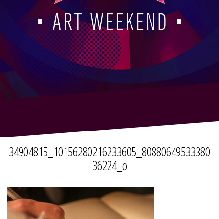
34904815_10156280216233605_80880649533380
36224_o