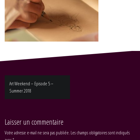
Navigation
Art Weekend – Episode 5 –
de
Summer 2018
l’article
Laisser un commentaire
Votre adresse e-mail ne sera pas publiée.
Les champs obligatoires sont indiqués
avec
*